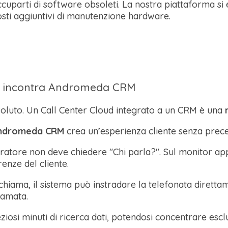
uparti di software obsoleti. La nostra piattaforma si
osti aggiuntivi di manutenzione hardware.
oce incontra Andromeda CRM
evoluto. Un Call Center Cloud integrato a un CRM è una
ndromeda CRM
crea un’esperienza cliente senza prece
ratore non deve chiedere "Chi parla?". Sul monitor a
renze del cliente.
hiama, il sistema può instradare la telefonata diretta
hiamata.
iosi minuti di ricerca dati, potendosi concentrare escl