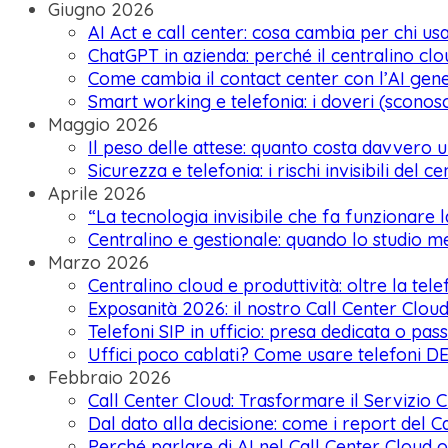
Giugno 2026
AI Act e call center: cosa cambia per chi usa 
ChatGPT in azienda: perché il centralino clo
Come cambia il contact center con l’AI gene
Smart working e telefonia: i doveri (sconosc
Maggio 2026
Il peso delle attese: quanto costa davvero 
Sicurezza e telefonia: i rischi invisibili del c
Aprile 2026
“La tecnologia invisibile che fa funzionare
Centralino e gestionale: quando lo studio 
Marzo 2026
Centralino cloud e produttività: oltre la tele
Exposanità 2026: il nostro Call Center Clou
Telefoni SIP in ufficio: presa dedicata o pa
Uffici poco cablati? Come usare telefoni
Febbraio 2026
Call Center Cloud: Trasformare il Servizio C
Dal dato alla decisione: come i report del
Perché parlare di AI nel Call Center Cloud 