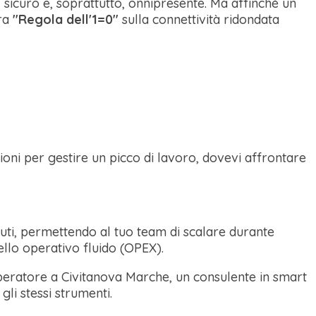
, sicuro e, soprattutto, onnipresente. Ma affinché un
tra
"Regola dell'1=0"
sulla connettività ridondata
azioni per gestire un picco di lavoro, dovevi affrontare
nuti, permettendo al tuo team di scalare durante
llo operativo fluido (OPEX).
operatore a Civitanova Marche, un consulente in smart
gli stessi strumenti.