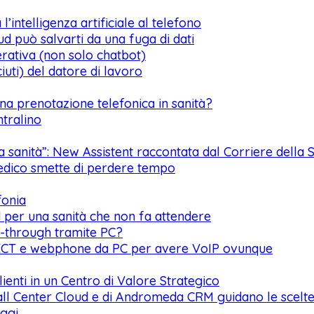
l’intelligenza artificiale al telefono
ud può salvarti da una fuga di dati
rativa (non solo chatbot)
iuti) del datore di lavoro
una prenotazione telefonica in sanità?
entralino
 la sanità”: New Assistent raccontata dal Corriere dell
medico smette di perdere tempo
fonia
d per una sanità che non fa attendere
ss-through tramite PC?
 DECT e webphone da PC per avere VoIP ovunque
lienti in un Centro di Valore Strategico
 Call Center Cloud e di Andromeda CRM guidano le sce
oggi